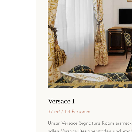
Versace I
37 m²
1-4 Personen
Unser Versace Signature Room erstreckt
edlen Versace Designerstoffen und -möb