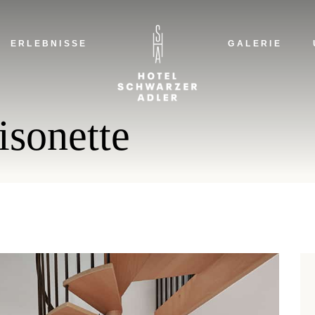
D
A
ERLEBNISSE
GALERIE
H
N
DIE
sonette
ADL
HAR
NAC