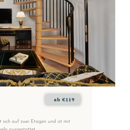
ab
€119
 sich auf zwei Etagen und ist mit
eln ausgestattet.