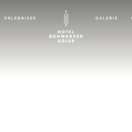
D
A
ERLEBNISSE
GALERIE
H
N
DIE
ADL
HAR
NAC