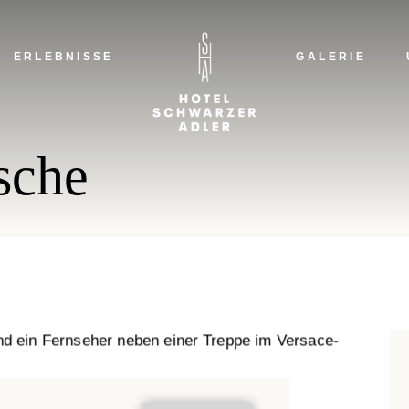
D
A
ERLEBNISSE
GALERIE
H
N
DIE
sche
ADL
HAR
NAC