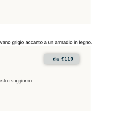
da
€119
vostro soggiorno.