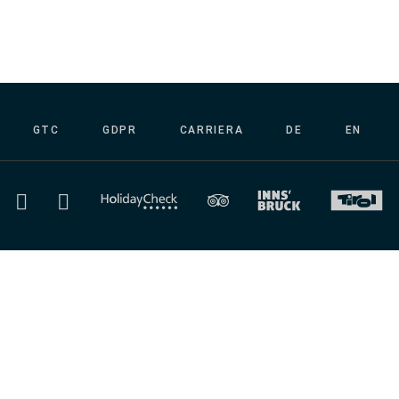
GTC
GDPR
CARRIERA
DE
EN