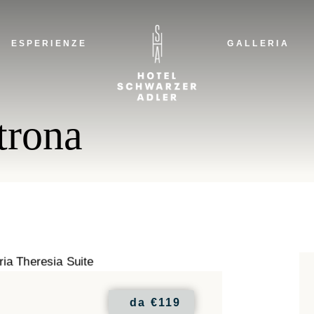
ESPERIENZE
GALLERIA
L
trona
A
H
N
da
€119