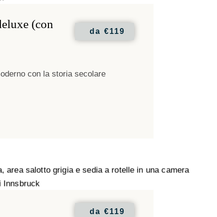
deluxe (con
da
€119
derno con la storia secolare
da
€119