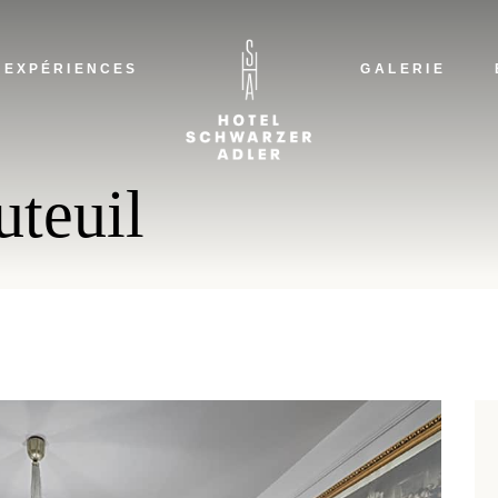
L
A
EXPÉRIENCES
GALERIE
H
N
LA 
uteuil
ADL
HAR
NAC