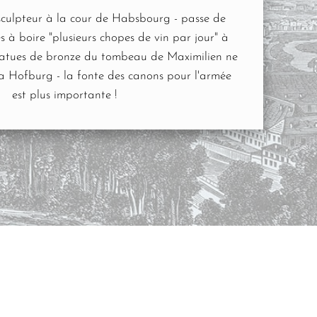
sculpteur à la cour de Habsbourg - passe de
 à boire "plusieurs chopes de vin par jour" à
s statues de bronze du tombeau de Maximilien ne
la Hofburg - la fonte des canons pour l'armée
est plus importante !