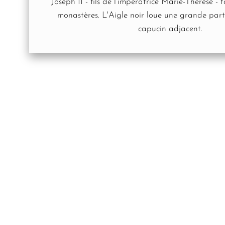
Joseph II - fils de l'impératrice Marie-Thérèse - f
monastères. L'Aigle noir loue une grande par
capucin adjacent.