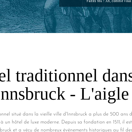
"Faites feu ! Ah, comme vous 
l traditionnel dans
'Innsbruck - L'aigle
nnel situé dans la vieille ville d'Innsbruck a plus de 500 ans d
à un hôtel de luxe moderne. Depuis sa fondation en 1511, il es
nsbruck et a vécu de nombreux événements historiques au fil des 