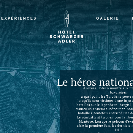
L
A
EXPÉRIENCES
GALERIE
H
N
LA 
ADL
HAR
NAC
Le héros nationa
Andreas Hofer a montré aux tr
bavaroises
à quel point les Tyroliens peuve
lorsqu'ils sont victimes d'une injus
batailles sur le légendaire "Bergisl"
vaincu un ennemi supérieur en nom
bataille a toutefois entraîné une dé
Le combattant tyrolien pour la lib
Mantoue. Lorsque le peloton d'exé
cible la première fois, les derniers
été :