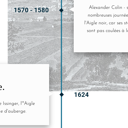
Alexander Colin - 
1570 - 1580
nombreuses journées
l'Aigle noir, car se
sont pas coulées à 
e.
1624
Issinger, l'"Aigle
gne d'auberge.