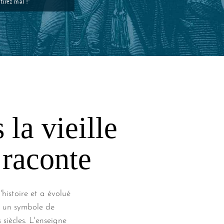
tirez mal !"
 la vieille
 raconte
'histoire et a évolué
t un symbole de
siècles. L'enseigne