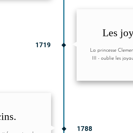
Les jo
1719
La princesse Clemen
III - oublie les joy
ins.
1788