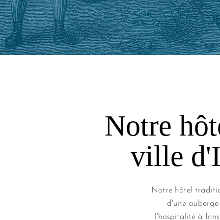
Notre hôte
ville d
Notre hôtel traditio
d'une auberge 
l'hospitalité à In