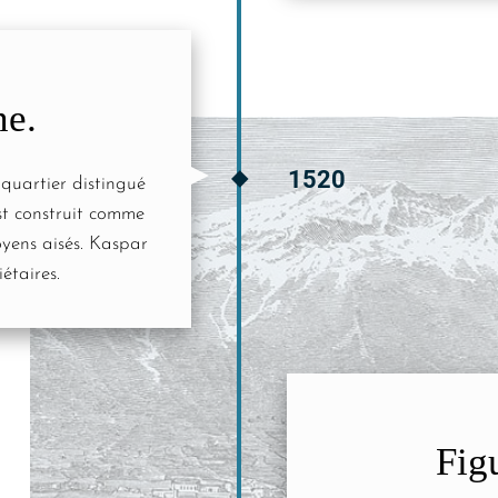
ne.
1520
 quartier distingué
est construit comme
oyens aisés. Kaspar
étaires.
Fig